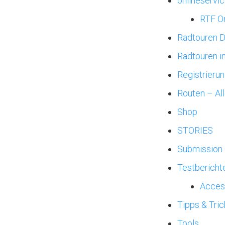
onlineservic
RTF O
Radtouren 
Radtouren i
Registrieru
Routen – Al
Shop
STORIES
Submission
Testbericht
Acces
Tipps & Tric
Tools