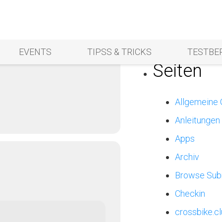
location
Suchen
nach:
E WÖBBELIN
EVENTS
TIPSS & TRICKS
TESTBE
Seiten
Allgemeine
Anleitungen
Apps
Archiv
Browse Sub
Checkin
crossbike.c