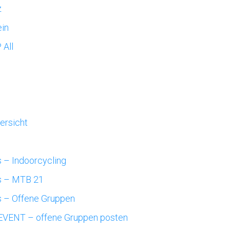
z
in
All
ersicht
1
 – Indoorcycling
s – MTB 21
s – Offene Gruppen
EVENT – offene Gruppen posten