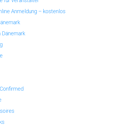
e für veranstalter
nline Anmeldung – kostenlos
Dänemark
n Dänemark
ng
le
 Confirmed
e
soires
ks