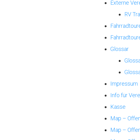
Externe Ver
RV Tr
Fahrradtour
Fahrradtour
Glossar
Gloss
Glossa
Impressum
Info für Ver
Kasse
Map – Offen
Map – Offe