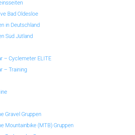
einsseiten
ave Bad Oldesloe
en in Deutschland
en Süd Jütland
ar – Cyclemeter ELITE
r – Training
eine
e Gravel Gruppen
ne Mountainbike (MTB) Gruppen