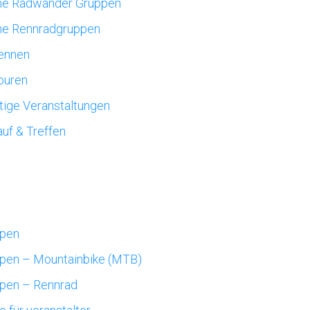
ne Radwander Gruppen
ne Rennradgruppen
ennen
ouren
ige Veranstaltungen
uf & Treffen
ppen
pen – Mountainbike (MTB)
pen – Rennrad