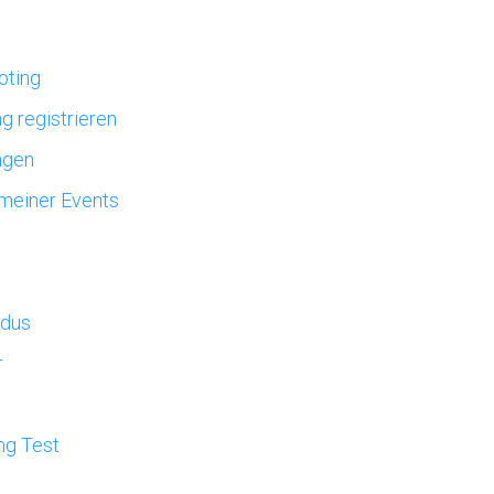
oting
g registrieren
ngen
meiner Events
dus
r
ng Test