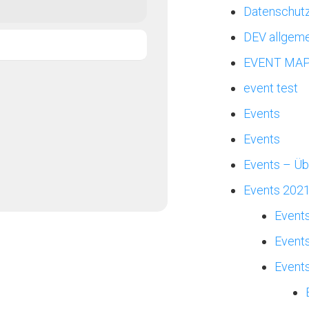
Datenschut
DEV allgeme
EVENT MAP 
event test
Events
Events
Events – Üb
Events 202
Events
Event
Event