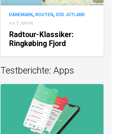
DÄNEMARK
,
ROUTEN
,
SÜD JÜTLAND
vor 5 Jahren
Radtour-Klassiker:
Ringkøbing Fjord
Testberichte: Apps