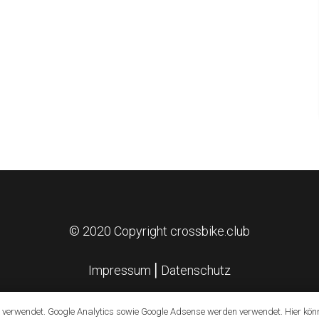
© 2020 Copyright crossbike.club
Impressum
⎪
Datenschutz
 verwendet. Google Analytics sowie Google Adsense werden verwendet. Hier kön