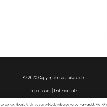
© 2020 Copyright crossbike.club
Impressum
⎪
Datenschutz
 verwendet. Google Analytics sowie Google Adsense werden verwendet. Hier kön