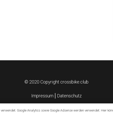
© 2020 Copyright crossbike.club
Impressum
⎪
Datenschutz
 verwendet. Google Analytics sowie Google Adsense werden verwendet. Hier kön