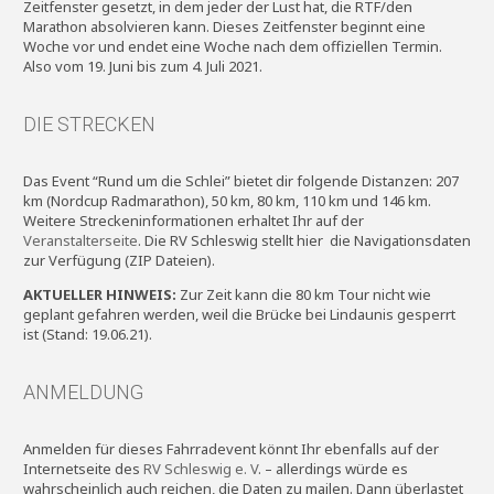
Zeitfenster gesetzt, in dem jeder der Lust hat, die RTF/den
Marathon absolvieren kann. Dieses Zeitfenster beginnt eine
Woche vor und endet eine Woche nach dem offiziellen Termin.
Also vom 19. Juni bis zum 4. Juli 2021.
DIE STRECKEN
Das Event “Rund um die Schlei” bietet dir folgende Distanzen: 207
km (Nordcup Radmarathon), 50 km, 80 km, 110 km und 146 km.
Weitere Streckeninformationen erhaltet Ihr auf der
Veranstalterseite
. Die RV Schleswig stellt hier die Navigationsdaten
zur Verfügung (ZIP Dateien).
AKTUELLER HINWEIS:
Zur Zeit kann die 80 km Tour nicht wie
geplant gefahren werden, weil die Brücke bei Lindaunis gesperrt
ist (Stand: 19.06.21).
ANMELDUNG
Anmelden für dieses Fahrradevent könnt Ihr ebenfalls auf der
Internetseite des
RV Schleswig e. V
. – allerdings würde es
wahrscheinlich auch reichen, die Daten zu mailen. Dann überlastet