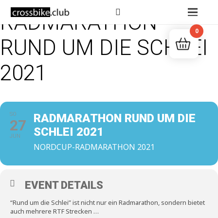
RADMARATHON
0
RUND UM DIE SCHLEI
2021
SO
RADMARATHON RUND UM DIE
27
SCHLEI 2021
JUN
NORDCUP-RADMARATHON 2021
EVENT DETAILS
“Rund um die Schlei” ist nicht nur ein Radmarathon, sondern bietet
auch mehrere RTF Strecken …